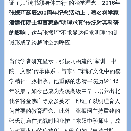
证了其“读书须身体力行”的治学理念。
2018年
张振珂诞辰200周年纪念活动上，著名科学家
潘建伟院士坦言家族“明理求真”传统对其科研
的影响
，这与张振珂“不求显达但求明理”的训
诫形成了跨越时空的呼应。
当代学者研究显示，张振珂构建的“家训、书
院、文献”传承体系，与东阳“宋韵”文化中的婺
学精神一脉相承。他重修的忠清书院历经146
年发展，如今已成为湖溪高级中学，培养出北
伐名将金佛庄等众多英才，印证了以明理育人
为首要的教育理念。此外，张振珂主持重建的
张氏别庙在抗战时期庇护了东阳中学师生，成
为教育火种的庇护所。他刊印的《忠清书院