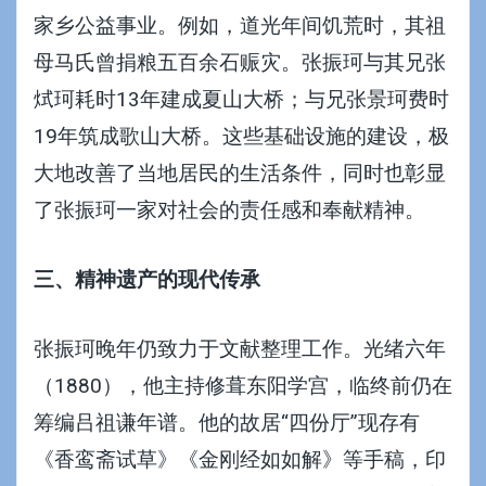
家乡公益事业。例如，道光年间饥荒时，其祖
母马氏曾捐粮五百余石赈灾。张振珂与其兄张
烒珂耗时13年建成夏山大桥；与兄张景珂费时
19年筑成歌山大桥。这些基础设施的建设，极
大地改善了当地居民的生活条件，同时也彰显
了张振珂一家对社会的责任感和奉献精神。
三、精神遗产的现代传承
张振珂晚年仍致力于文献整理工作。光绪六年
（1880），他主持修葺东阳学宫，临终前仍在
筹编吕祖谦年谱。他的故居“四份厅”现存有
《香鸾斋试草》《金刚经如如解》等手稿，印