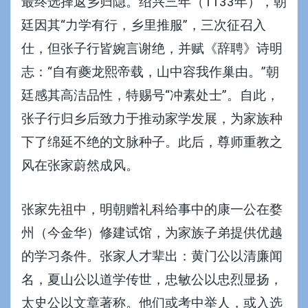
最终选择返乡归隐。绍兴三年（1133年），朝
廷因其“力学有行，乡里推服”，三次征召入
仕，但张子行皆婉言谢绝，并赋《辞聘》诗明
志：“自有夔龙熙帝载，山中容我作巢由。”朝
廷感其高洁品性，特赐号“冲素处士”。自此，
张子行归乡后致力于推动家学发展，为家族种
下了绵延不绝的文脉种子。此后，尊师重教之
风在张家蔚然成风。
张家先祖中，明朝赠礼科给事中的康一公在婺
州（今金华）修建试馆，为家族子弟提供优越
的学习条件。张家人才辈出：黄门公以清廉闻
名，夏山公以道学传世，忠敏公以忠烈显扬，
太史公以文章著称。他们或考中举人，或入选