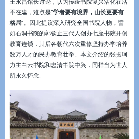
王永昌馆长讨论，认为传统书院复兴活化在活
不在建，难点是“
学者要有境界，山长更要有
格局
”。因此提议深入研究全国书院人物，譬
如石洞书院的郭钦止
三代人创办七座书院
开创
教育连锁，其后各朝代六次重修坚持办学培养
数万人才的民办教育壮举。本文介绍的张振珂
力主白云书院和忠清书院中兴，同样当为世人
所永久怀念。