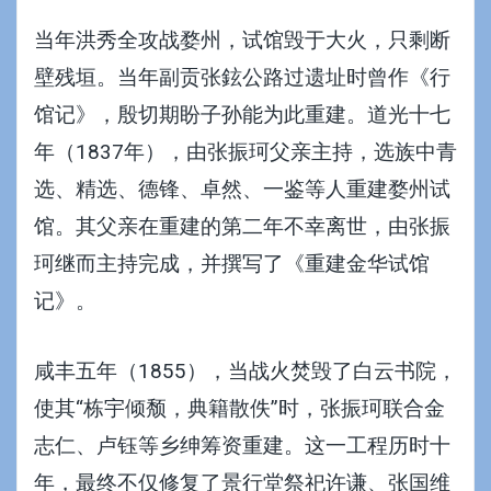
当年洪秀全攻战婺州，试馆毁于大火，只剩断
壁残垣。当年副贡张鉉公路过遗址时曾作《行
馆记》，殷切期盼子孙能为此重建。道光十七
年（1837年），由张振珂父亲主持，选族中青
选、精选、德锋、卓然、一鉴等人重建婺州试
馆。其父亲在重建的第二年不幸离世，由张振
珂继而主持完成，并撰写了《重建金华试馆
记》。
咸丰五年（1855），当战火焚毁了白云书院，
使其“栋宇倾颓，典籍散佚”时，张振珂联合金
志仁、卢钰等乡绅筹资重建。这一工程历时十
年，最终不仅修复了景行堂祭祀许谦、张国维