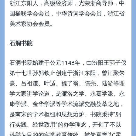
浙江东阳人，高级经济师，光荣浙商导师，中
国楹联学会会员，中华诗词学会会员，浙江省
美术家协会会员。
石洞书院
石洞书院始建于公元1148年，由汾阳王郭子仪
第十七世孙郭钦止创建于浙江东阳，曾汇聚朱
熹、吕祖谦、叶适、魏了翁、陈亮、陆游等理
学大家讲学论道，是濂洛之学、永嘉学派、永
康学派、金华学派等学术流派交融荟萃之地，
是南宋的学术枢纽和思想熔炉。书院秉持”躬
行实践、经世致用”的办学理念，开创了不以
科举为目的的实学教育传统，被朱熹誉为”霍