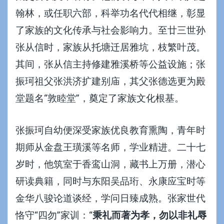
翰林，或任职六部，科举功名代代相继，彰显
了家族的文化传承与社会影响力。至廿三世孙
张从信时，家族从托塘迁居雅坑，枝繁叶茂。
其间，张从信主持修建雅溪桥等公益设施；张
振珂祖父张洪济扩建别庙，其父张德选更为殿
堂题名“敦睦堂”，奠定了家族文化根基。
张振珂自幼便深受家族优良教育熏陶，青年时
期师从金盘王璜溪等名师，学业精进。二十七
岁时，他筑室于香鸾山洞，藏书上万册，潜心
研读典籍，同时与东阳吴品珩、永康应宝时等
金华八骏论道谈经，学问日臻成熟。张家世代
恪守“四勿”家训：“
秉礼而著为孝，勿以非礼辱