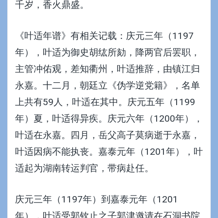
千岁，香火鼎盛。
《叶适年谱》有相关记载：
庆元
三年（1197
年），叶适为
御史
胡纮
所劾，降两官后罢职，
主管
冲佑观
，差知
衢州
，叶适推辞，由镇江归
永嘉。十二月，朝廷立《伪学逆党籍》，名单
上共有59人，叶适在其中。
庆元五年（1199
年）夏，叶适得
异疾
。庆元六年（1200年），
叶适在永嘉。四月，岳父高子莫病逝于永嘉，
叶适因病不能执丧。
嘉泰
元年（1201年），叶
适起为湖南转运
判官
，带病赴任。
庆元三年（1197年）到
嘉泰
元年（1201
年），叶适受郭钦止之子郭津邀请在石洞书院