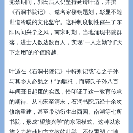
党禁期间，郭氏后人仍坚持延请叶适，并撰
《石洞书院记》、邀名家楼钥题刻，彰显不随
世道冷暖的文化坚守。这种制度韧性催生了东
阳民间兴学之风，南宋时期，当地涌现书院群
落，进士人数达数百人，实现”一人之勤”到”天
下之用”的价值跨越。
叶适在《石洞书院记》中特别记载”君之子孙
与其乡人必勉之！”的嘱托，而郭氏子孙八百
年间葺旧起废的实践，恰印证了这一教育传承
的期待。从南宋至清末，石洞书院历经十余次
修缮重建，甚至带动衍生出西园、南湖等七所
书院，形成”望族兴学”的东阳模式。这种以家
族之力推动地方文教的壮举，不仅重塑了”地