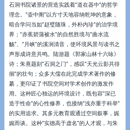
石洞书院诸景的营造实践着”道在器中”的哲学
理念。”壶中阁”以方寸天地容纳乾坤的意象，
暗合学问当如”赵璧随珠，外朴内珍”的治学境
界；”赤蕉碧蒲被水”的自然胜境与”曲水流
觞”、”月峡”的溪涧清音，使环境风景与读书之
声形成诗意共鸣。陆游题《郭家山林十六咏》
诗；朱熹题刻”石洞之门”，感叹”天光云影共徘
徊”的壮句；众多大儒在此完成学术著作的修
纂，更印证了书院空间对学术创作的激发作
用。这种匠心独运的环境设计，既包容”深已
造于性命”的心性修养，也接纳”浅亦重于科举”
的实用追求。其多元教育观通过空间叙事，娓
娓而谈。这种”实德高于虚名”的人才观，与朱