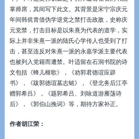
掌师席，其间写下此文。其背景是
宋宁宗
庆元
年间
韩侂胄
借伪学逆党之禁打击政敌，史称庆
元党禁，打击目标是以朱熹为代表的道学，实
际上并非朱熹一派的陆氏心学传人也受到了打
击，甚至连反对朱熹一派的永嘉学派主要代表
也被列入党籍而遭禁。叶适留在石洞书院的诗
文包括《
蜂儿榧歌
》，《
劝郭君德谊应辟
书
》，《
跋郭德谊墓志铭》
，《
登北务后江亭
赠郭希吕》
，
《题郭希吕、刘咏道游雁荡诗
后
》，《
郭伯山挽词》
等，期待方家补正。
作者胡江荣：