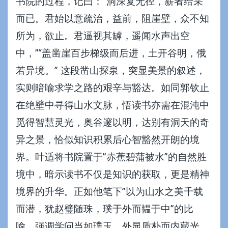
书院的过程，记曰：”洞深复无径，薪者给采
而已。君始以意疏治，益前，阻崖壁，众不知
所为，欲止。君逼视其罅，遥闻水声出空
中，”“盖凿崖百步梯级而后进，土开谷明，俄
若异境。” 这段凿山探泉，突显美景的叙述，
实则暗喻求学之路的艰辛与豁达。如同郭钦止
在绝壁中寻得山水文脉，悟读书亦需在混沌中
觅得智慧灵光，奥谷邃以明，达别有洞天的奇
异之景，恰似知识积累后心智豁然开朗的境
界。叶适将书院置于”赤蕉碧蒲被水”的自然胜
境中，暗示读书不仅是知识的获取，更是精神
境界的升华。正如他笔下”以为山水之美千载
而潜，犹赵璧随珠，璞于外而韫于中”的比
喻，强调学问当如璞玉，外显质朴而内藏光