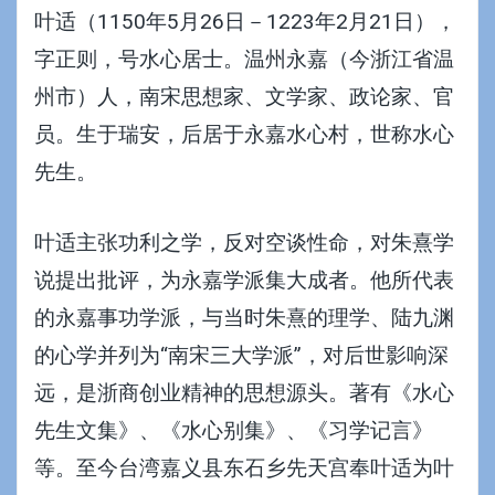
叶适（1150年5月26日－1223年2月21日），
字正则，号水心居士。温州永嘉（今浙江省
温
州
市）人，南宋思想家、文学家、政论家、官
员。生于
瑞安
，后居于永嘉水心村，世称水心
先生。
叶适主张
功利
之学，反对空谈
性命
，对朱熹学
说提出批评，为
永嘉学派
集大成者。他所代表
的永嘉事功学派，与当时
朱熹
的
理学
、
陆九渊
的
心学
并列为“南宋三大学派”，对后世影响深
远，是浙商创业精神的思想源头。著有《
水心
先生文集
》、《水心别集》、《
习学记言
》
等。至今台湾嘉义县东石乡先天宫奉叶适为叶