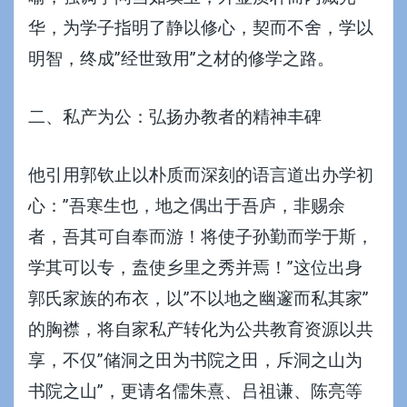
华，为学子指明了静以修心，契而不舍，学以
明智，终成”经世致用”之材的修学之路。
二、私产为公：弘扬办教者的精神丰碑
他引用郭钦止以朴质而深刻的语言道出办学初
心：”吾寒生也，地之偶出于吾庐，非赐余
者，吾其可自奉而游！将使子孙勤而学于斯，
学其可以专，盍使乡里之秀并焉！”这位出身
郭氏家族的布衣，以”不以地之幽邃而私其家”
的胸襟，将自家私产转化为公共教育资源以共
享，不仅”储洞之田为书院之田，斥洞之山为
书院之山”，更请名儒朱熹、吕祖谦、陈亮等