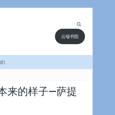
云端书院
我们
命本来的样子—萨提