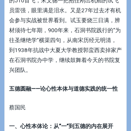
的J10首飞，宋文骢一把抱住刚出机舱的试飞
员雷强，眼里满是泪水。又是27年过去才有机
会参与实战被世界看到。试玉要烧三日满，辨
材须待七年期，900年来，石洞书院践行的“为
往圣继绝学”横渠四句，从南宋历经元明清，
到1938年抗战中大夏大学教授郭蛮西卖掉家产
在石洞书院办中学，继续鼓舞着今天的书院复
兴团队。
五德圆融——论心性本体与道德实践的统一性
蔡国民
一、心性本体论：从”一”到五德的内在展开