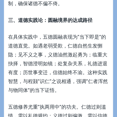
制，确保诸德不偏不倚。
三、道德实践论：圆融境界的达成路径
在具体实践中，五德圆融表现为”当下即是”的
道德直觉。如遇老弱受欺，仁德自然生发恻
隐；见不义之事，义德油然激起勇为；临重大
抉择，智德澄明如镜；处复杂关系，礼德进退
有度；历世事变迁，信德始终不渝。这种实践
智慧，与程颢”识仁”之说相通，强调”仁者浑然
与物同体”的当下证悟。
五德修养尤重”执两用中”的功夫。仁德过则滥
情，需以礼德规约；义德过则偏激，需以信德