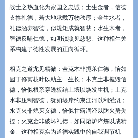
战士之热血化为家国之忠诚；土生金者，信德
支撑礼德，若大地承载万物秩序；金生水者，
礼德涵养智德，似规矩成就智慧；水生木者，
智德反哺仁德，如明镜照见慈悲。这种相生关
系构建了德性发展的正向循环。
相克之道尤见精微：金克木非扼杀仁德，恰如
园丁修剪枝叶以助主干生长；木克土非摧毁信
德，恰似根系穿透板结土壤以焕发生机；土克
水非压制智德，犹如堤岸约束江河以利灌溉；
水克火非熄灭义德，恰似甘露润泽以防火势失
控；火克金非破坏礼德，如同熔炉淬炼以成精
金。这种相克实为道德实践中的自我调节机