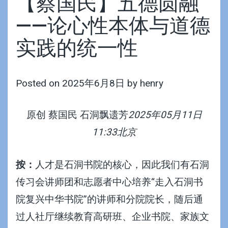
【蔡国民】五德圆融
——论心性本体与道德
实践的统一性
Posted on
2025年6月8日
by
henry
原创 蔡国民
石洞飘遗芳
2025年05月11日
11:33北京
按：
人才是石洞书院的核心，因此我们有
石洞
传习会
讲师团和
志愿者中心
培养“走入石洞书
院复兴中华书院”的讲师和分院院长，随后通
过
人社厅继续教育高研班
、
企业书院
、
家族文