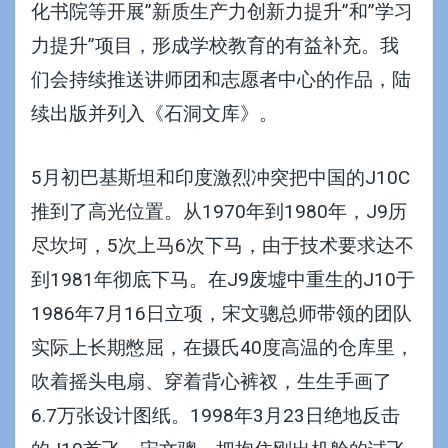
化书院
等开展”新质生产力创新力提升”和”学习
力提升”项目，形成
学校教育的有益补充
。我
们会持续推送讲师团和志愿者中心的作品，陆
续出版并列入《石洞文库》。
5月初巴基斯坦和印度激烈冲突把中国的J10C
推到了高光位置。从1970年到1980年，J9历
尽坎坷，5次上马6次下马，由于技术要求达不
到1981年彻底下马。在J9废墟中重生的J10于
1986年7月16日立项，宋文骢总师带领的团队
实际上长期憋屈，在摄氏40度高温的仓库里，
吹着摇头电扇、穿着背心裤衩，生生手画了
6.7万张设计图纸。1998年3月23日绝地反击